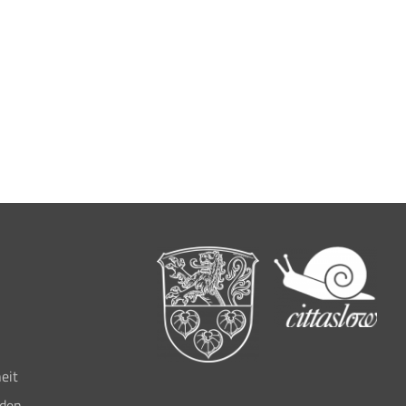
eit
lden