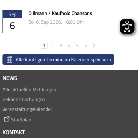
Dillmann / Kaufhold Chansons
Sep
6
So,
6. Sep 2026
, 18:00
Uhr
>
1
2
3
4
5
6
Alle künftigen Termine im Kalender speichern
NEWS
Alle aktuellen Meldungen
Bekanntmachungen
Veranstaltungskalender
Stadtplan
KONTAKT