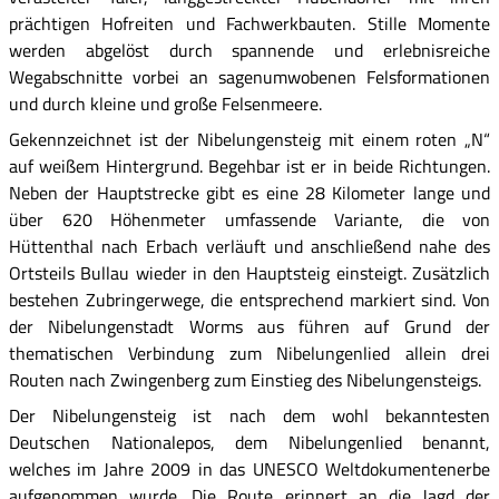
prächtigen Hofreiten und Fachwerkbauten. Stille Momente
werden abgelöst durch spannende und erlebnisreiche
Wegabschnitte vorbei an sagenumwobenen Felsformationen
und durch kleine und große Felsenmeere.
Gekennzeichnet ist der Nibelungensteig mit einem roten „N“
auf weißem Hintergrund. Begehbar ist er in beide Richtungen.
Neben der Hauptstrecke gibt es eine 28 Kilometer lange und
über 620 Höhenmeter umfassende Variante, die von
Hüttenthal nach Erbach verläuft und anschließend nahe des
Ortsteils Bullau wieder in den Hauptsteig einsteigt. Zusätzlich
bestehen Zubringerwege, die entsprechend markiert sind. Von
der Nibelungenstadt Worms aus führen auf Grund der
thematischen Verbindung zum Nibelungenlied allein drei
Routen nach Zwingenberg zum Einstieg des Nibelungensteigs.
Der Nibelungensteig ist nach dem wohl bekanntesten
Deutschen Nationalepos, dem Nibelungenlied benannt,
welches im Jahre 2009 in das UNESCO Weltdokumentenerbe
aufgenommen wurde. Die Route erinnert an die Jagd der