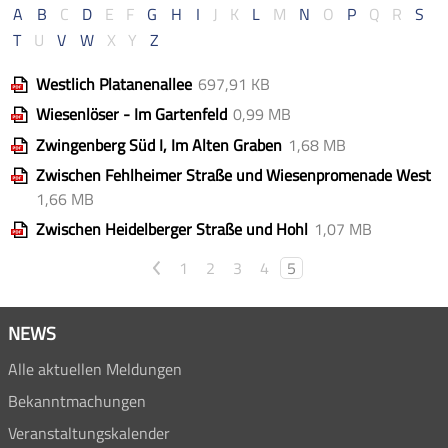
A
B
C
D
E
F
G
H
I
J
K
L
M
N
O
P
Q
R
S
T
U
V
W
X
Y
Z
Westlich Platanenallee
697,91 KB
Wiesenlöser - Im Gartenfeld
0,99 MB
Zwingenberg Süd I, Im Alten Graben
1,68 MB
Zwischen Fehlheimer Straße und Wiesenpromenade West
1,66 MB
Zwischen Heidelberger Straße und Hohl
1,07 MB
<
1
2
3
4
5
NEWS
Alle aktuellen Meldungen
Bekanntmachungen
Veranstaltungskalender