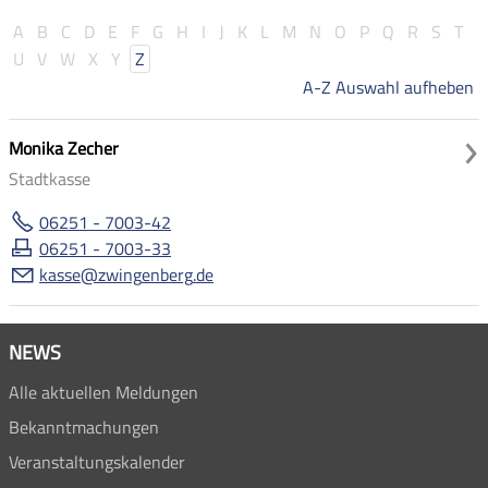
A
B
C
D
E
F
G
H
I
J
K
L
M
N
O
P
Q
R
S
T
U
V
W
X
Y
Z
A-Z Auswahl aufheben
Monika Zecher
Stadtkasse
06251 - 7003-42
06251 - 7003-33
k
ss
zw
ng
nb
rg
d
NEWS
Alle aktuellen Meldungen
Bekanntmachungen
Veranstaltungskalender